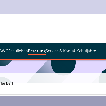
 AWG
Schulleben
Beratung
Service & Kontakt
Schuljahre
larbeit