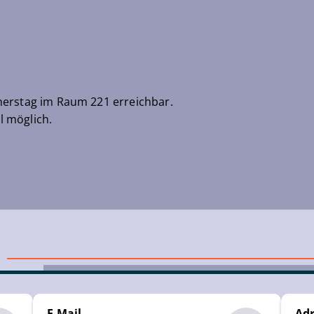
nerstag im Raum 221 erreichbar.
l möglich.
E-Mail
Adr